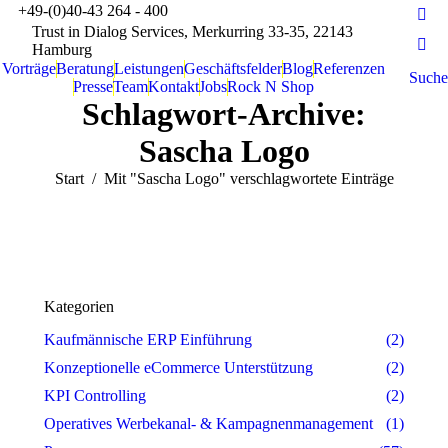
+49-(0)40-43 264 - 400
Fac
Trust in Dialog Services, Merkurring 33-35, 22143
Hamburg
Twit
Vorträge
Beratung
Leistungen
Geschäftsfelder
Blog
Referenzen
Search:
Suche
Presse
Team
Kontakt
Jobs
Rock N Shop
Schlagwort-Archive:
Sascha Logo
Sie befinden sich hier:
Start
Mit "Sascha Logo" verschlagwortete Einträge
Kategorien
Kaufmännische ERP Einführung
(2)
Konzeptionelle eCommerce Unterstützung
(2)
KPI Controlling
(2)
Operatives Werbekanal- & Kampagnenmanagement
(1)